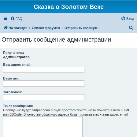
Сказка о Золотом Веке
FAQ
Вход
П
На главную
Список форумов
Отправить сообщение администрации
о
Отправить сообщение администрации
и
с
Получатель:
Администратор
к
Ваш адрес email:
Ваше имя:
Заголовок:
Текст сообщения:
Сообщение будет отправлено в виде простого текста, не включайте в него HTML
или BBCode. В качестве обратного адреса будет показываться ваш адрес email.