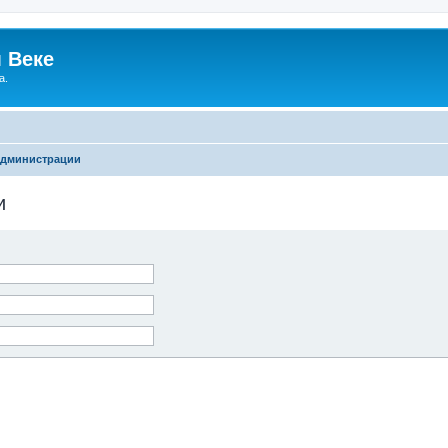
 Веке
а.
администрации
и