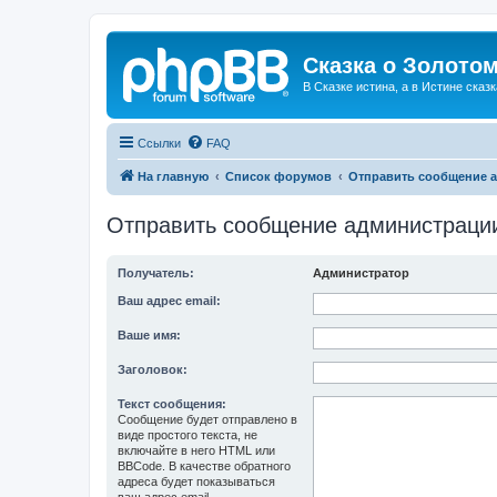
Сказка о Золотом
В Сказке истина, а в Истине сказк
Ссылки
FAQ
На главную
Список форумов
Отправить сообщение 
Отправить сообщение администраци
Получатель:
Администратор
Ваш адрес email:
Ваше имя:
Заголовок:
Текст сообщения:
Сообщение будет отправлено в
виде простого текста, не
включайте в него HTML или
BBCode. В качестве обратного
адреса будет показываться
ваш адрес email.