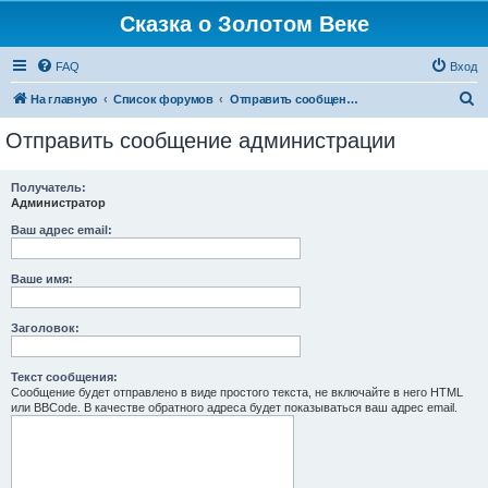
Сказка о Золотом Веке
FAQ
Вход
П
На главную
Список форумов
Отправить сообщение администрации
о
Отправить сообщение администрации
и
с
Получатель:
Администратор
к
Ваш адрес email:
Ваше имя:
Заголовок:
Текст сообщения:
Сообщение будет отправлено в виде простого текста, не включайте в него HTML
или BBCode. В качестве обратного адреса будет показываться ваш адрес email.