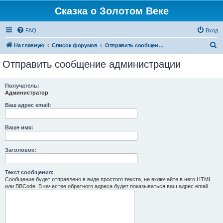
Сказка о Золотом Веке
FAQ
Вход
П
На главную
Список форумов
Отправить сообщение администрации
о
Отправить сообщение администрации
и
с
Получатель:
Администратор
к
Ваш адрес email:
Ваше имя:
Заголовок:
Текст сообщения:
Сообщение будет отправлено в виде простого текста, не включайте в него HTML
или BBCode. В качестве обратного адреса будет показываться ваш адрес email.