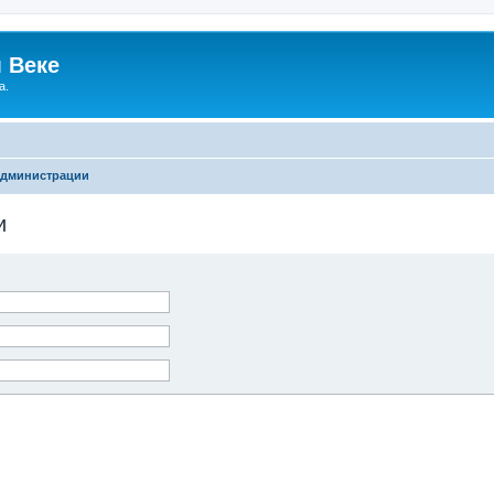
 Веке
а.
администрации
и