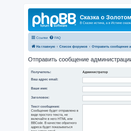
Сказка о Золотом
В Сказке истина, а в Истине сказк
Ссылки
FAQ
На главную
Список форумов
Отправить сообщение 
Отправить сообщение администраци
Получатель:
Администратор
Ваш адрес email:
Ваше имя:
Заголовок:
Текст сообщения:
Сообщение будет отправлено в
виде простого текста, не
включайте в него HTML или
BBCode. В качестве обратного
адреса будет показываться
ваш адрес email.