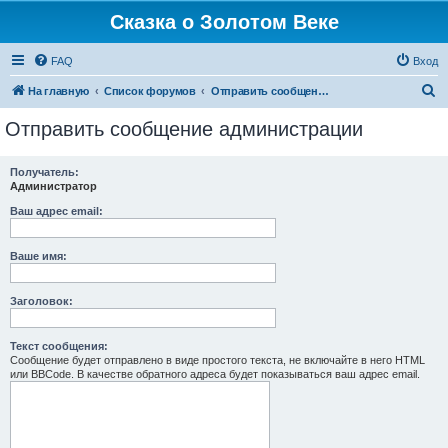
Сказка о Золотом Веке
FAQ
Вход
П
На главную
Список форумов
Отправить сообщение администрации
о
Отправить сообщение администрации
и
с
Получатель:
Администратор
к
Ваш адрес email:
Ваше имя:
Заголовок:
Текст сообщения:
Сообщение будет отправлено в виде простого текста, не включайте в него HTML
или BBCode. В качестве обратного адреса будет показываться ваш адрес email.