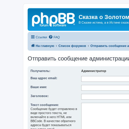
Сказка о Золотом
В Сказке истина, а в Истине сказк
Ссылки
FAQ
На главную
Список форумов
Отправить сообщение 
Отправить сообщение администраци
Получатель:
Администратор
Ваш адрес email:
Ваше имя:
Заголовок:
Текст сообщения:
Сообщение будет отправлено в
виде простого текста, не
включайте в него HTML или
BBCode. В качестве обратного
адреса будет показываться
ваш адрес email.