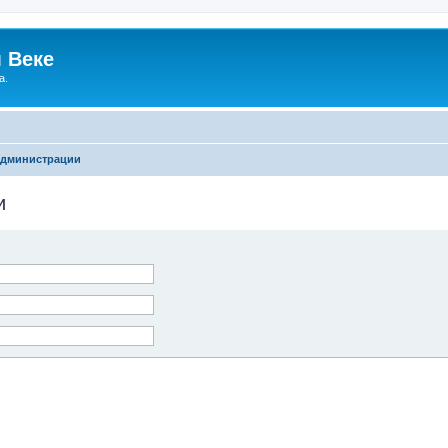
 Веке
а.
администрации
и