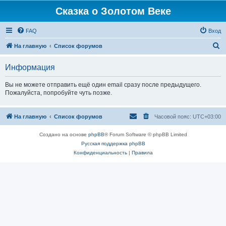
Сказка о Золотом Веке
FAQ
Вход
П
На главную
Список форумов
о
Информация
и
с
Вы не можете отправить ещё один email сразу после предыдущего.
Пожалуйста, попробуйте чуть позже.
к
На главную
Список форумов
Часовой пояс:
UTC+03:00
Создано на основе
phpBB
® Forum Software © phpBB Limited
Русская поддержка phpBB
Конфиденциальность
|
Правила