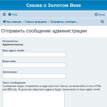
Сказка о Золотом Веке
FAQ
Вход
П
На главную
Список форумов
Отправить сообщение администрации
о
Отправить сообщение администрации
и
с
Получатель:
Администратор
к
Ваш адрес email:
Ваше имя:
Заголовок:
Текст сообщения:
Сообщение будет отправлено в виде простого текста, не включайте в него HTML
или BBCode. В качестве обратного адреса будет показываться ваш адрес email.