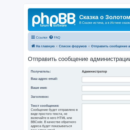
Сказка о Золотом
В Сказке истина, а в Истине сказк
Ссылки
FAQ
На главную
Список форумов
Отправить сообщение 
Отправить сообщение администраци
Получатель:
Администратор
Ваш адрес email:
Ваше имя:
Заголовок:
Текст сообщения:
Сообщение будет отправлено в
виде простого текста, не
включайте в него HTML или
BBCode. В качестве обратного
адреса будет показываться
ваш адрес email.