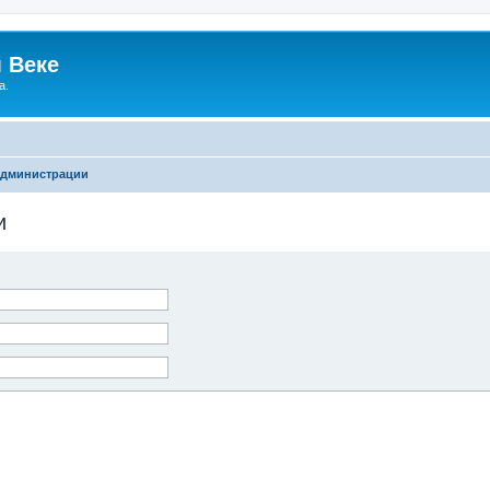
 Веке
а.
администрации
и