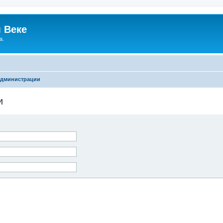
 Веке
а.
администрации
и