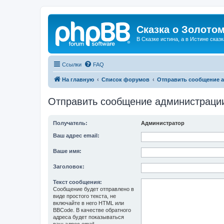
Сказка о Золотом
В Сказке истина, а в Истине сказк
Ссылки
FAQ
На главную
Список форумов
Отправить сообщение 
Отправить сообщение администраци
Получатель:
Администратор
Ваш адрес email:
Ваше имя:
Заголовок:
Текст сообщения:
Сообщение будет отправлено в
виде простого текста, не
включайте в него HTML или
BBCode. В качестве обратного
адреса будет показываться
ваш адрес email.