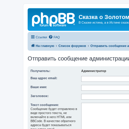
Сказка о Золотом
В Сказке истина, а в Истине сказк
Ссылки
FAQ
На главную
Список форумов
Отправить сообщение 
Отправить сообщение администраци
Получатель:
Администратор
Ваш адрес email:
Ваше имя:
Заголовок:
Текст сообщения:
Сообщение будет отправлено в
виде простого текста, не
включайте в него HTML или
BBCode. В качестве обратного
адреса будет показываться
ваш адрес email.