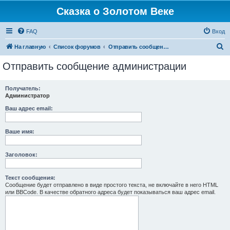
Сказка о Золотом Веке
FAQ
Вход
П
На главную
Список форумов
Отправить сообщение администрации
о
Отправить сообщение администрации
и
с
Получатель:
Администратор
к
Ваш адрес email:
Ваше имя:
Заголовок:
Текст сообщения:
Сообщение будет отправлено в виде простого текста, не включайте в него HTML
или BBCode. В качестве обратного адреса будет показываться ваш адрес email.