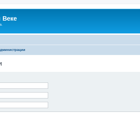
 Веке
а.
администрации
и