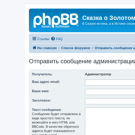
Сказка о Золотом
В Сказке истина, а в Истине сказк
Ссылки
FAQ
На главную
Список форумов
Отправить сообщение 
Отправить сообщение администраци
Получатель:
Администратор
Ваш адрес email:
Ваше имя:
Заголовок:
Текст сообщения:
Сообщение будет отправлено в
виде простого текста, не
включайте в него HTML или
BBCode. В качестве обратного
адреса будет показываться
ваш адрес email.