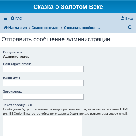
Сказка о Золотом Веке
FAQ
Вход
П
На главную
Список форумов
Отправить сообщение администрации
о
Отправить сообщение администрации
и
с
Получатель:
Администратор
к
Ваш адрес email:
Ваше имя:
Заголовок:
Текст сообщения:
Сообщение будет отправлено в виде простого текста, не включайте в него HTML
или BBCode. В качестве обратного адреса будет показываться ваш адрес email.