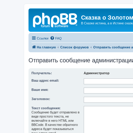
Сказка о Золотом
В Сказке истина, а в Истине сказк
Ссылки
FAQ
На главную
Список форумов
Отправить сообщение 
Отправить сообщение администраци
Получатель:
Администратор
Ваш адрес email:
Ваше имя:
Заголовок:
Текст сообщения:
Сообщение будет отправлено в
виде простого текста, не
включайте в него HTML или
BBCode. В качестве обратного
адреса будет показываться
ваш адрес email.