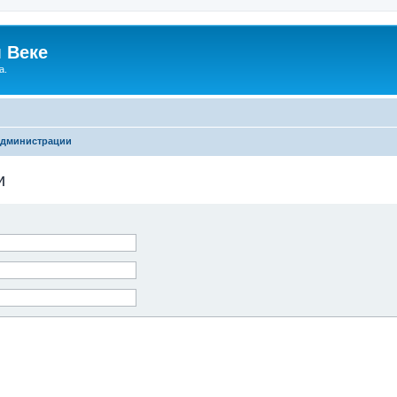
 Веке
а.
администрации
и