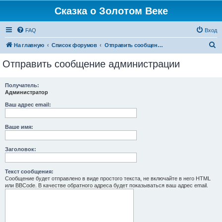
Сказка о Золотом Веке
FAQ
Вход
П
На главную
Список форумов
Отправить сообщение администрации
о
Отправить сообщение администрации
и
с
Получатель:
Администратор
к
Ваш адрес email:
Ваше имя:
Заголовок:
Текст сообщения:
Сообщение будет отправлено в виде простого текста, не включайте в него HTML
или BBCode. В качестве обратного адреса будет показываться ваш адрес email.