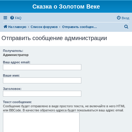
Сказка о Золотом Веке
FAQ
Вход
П
На главную
Список форумов
Отправить сообщение администрации
о
Отправить сообщение администрации
и
с
Получатель:
Администратор
к
Ваш адрес email:
Ваше имя:
Заголовок:
Текст сообщения:
Сообщение будет отправлено в виде простого текста, не включайте в него HTML
или BBCode. В качестве обратного адреса будет показываться ваш адрес email.