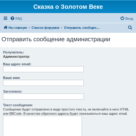
Сказка о Золотом Веке
FAQ
Вход
П
На главную
Список форумов
Отправить сообщение администрации
о
Отправить сообщение администрации
и
с
Получатель:
Администратор
к
Ваш адрес email:
Ваше имя:
Заголовок:
Текст сообщения:
Сообщение будет отправлено в виде простого текста, не включайте в него HTML
или BBCode. В качестве обратного адреса будет показываться ваш адрес email.