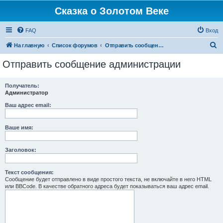
Сказка о Золотом Веке
FAQ
Вход
П
На главную
Список форумов
Отправить сообщение администрации
о
Отправить сообщение администрации
и
с
Получатель:
Администратор
к
Ваш адрес email:
Ваше имя:
Заголовок:
Текст сообщения:
Сообщение будет отправлено в виде простого текста, не включайте в него HTML
или BBCode. В качестве обратного адреса будет показываться ваш адрес email.