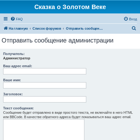
Сказка о Золотом Веке
FAQ
Вход
П
На главную
Список форумов
Отправить сообщение администрации
о
Отправить сообщение администрации
и
с
Получатель:
Администратор
к
Ваш адрес email:
Ваше имя:
Заголовок:
Текст сообщения:
Сообщение будет отправлено в виде простого текста, не включайте в него HTML
или BBCode. В качестве обратного адреса будет показываться ваш адрес email.