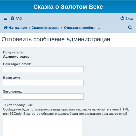
Сказка о Золотом Веке
FAQ
Вход
П
На главную
Список форумов
Отправить сообщение администрации
о
Отправить сообщение администрации
и
с
Получатель:
Администратор
к
Ваш адрес email:
Ваше имя:
Заголовок:
Текст сообщения:
Сообщение будет отправлено в виде простого текста, не включайте в него HTML
или BBCode. В качестве обратного адреса будет показываться ваш адрес email.