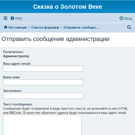
Сказка о Золотом Веке
FAQ
Вход
П
На главную
Список форумов
Отправить сообщение администрации
о
Отправить сообщение администрации
и
с
Получатель:
Администратор
к
Ваш адрес email:
Ваше имя:
Заголовок:
Текст сообщения:
Сообщение будет отправлено в виде простого текста, не включайте в него HTML
или BBCode. В качестве обратного адреса будет показываться ваш адрес email.