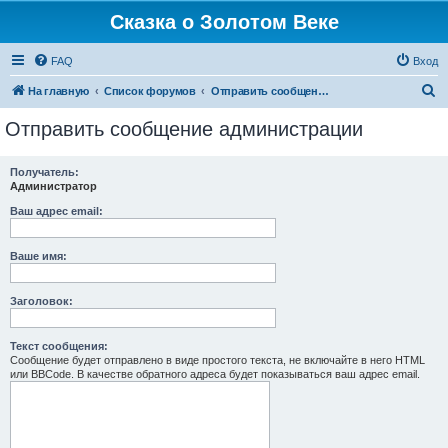
Сказка о Золотом Веке
FAQ
Вход
П
На главную
Список форумов
Отправить сообщение администрации
о
Отправить сообщение администрации
и
с
Получатель:
Администратор
к
Ваш адрес email:
Ваше имя:
Заголовок:
Текст сообщения:
Сообщение будет отправлено в виде простого текста, не включайте в него HTML
или BBCode. В качестве обратного адреса будет показываться ваш адрес email.