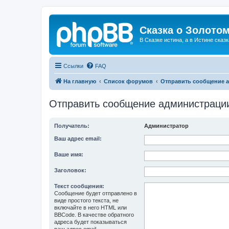
Сказка о Золотом
В Сказке истина, а в Истине сказк
Ссылки
FAQ
На главную
Список форумов
Отправить сообщение 
Отправить сообщение администраци
Получатель:
Администратор
Ваш адрес email:
Ваше имя:
Заголовок:
Текст сообщения:
Сообщение будет отправлено в
виде простого текста, не
включайте в него HTML или
BBCode. В качестве обратного
адреса будет показываться
ваш адрес email.