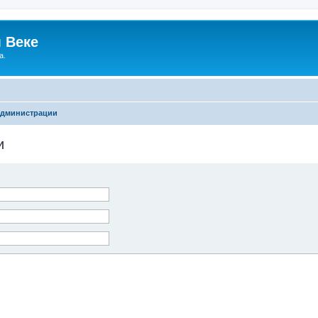
 Веке
а.
администрации
и