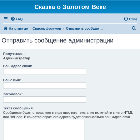
Сказка о Золотом Веке
FAQ
Вход
П
На главную
Список форумов
Отправить сообщение администрации
о
Отправить сообщение администрации
и
с
Получатель:
Администратор
к
Ваш адрес email:
Ваше имя:
Заголовок:
Текст сообщения:
Сообщение будет отправлено в виде простого текста, не включайте в него HTML
или BBCode. В качестве обратного адреса будет показываться ваш адрес email.