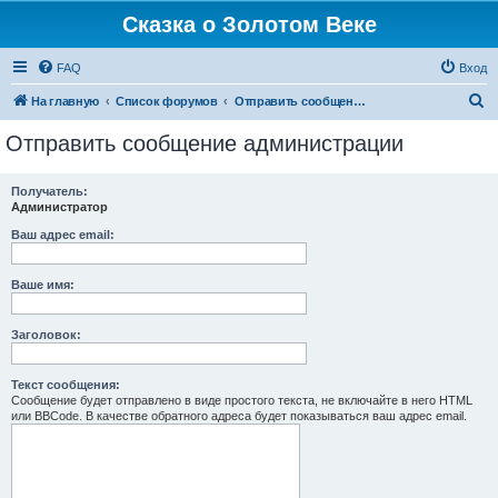
Сказка о Золотом Веке
FAQ
Вход
П
На главную
Список форумов
Отправить сообщение администрации
о
Отправить сообщение администрации
и
с
Получатель:
Администратор
к
Ваш адрес email:
Ваше имя:
Заголовок:
Текст сообщения:
Сообщение будет отправлено в виде простого текста, не включайте в него HTML
или BBCode. В качестве обратного адреса будет показываться ваш адрес email.