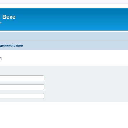
 Веке
а.
администрации
и