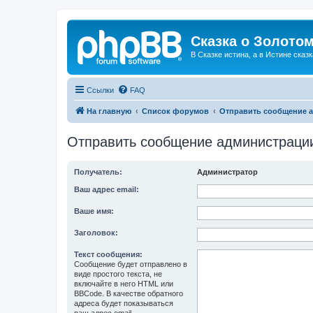
Сказка о Золотом
В Сказке истина, а в Истине сказк
Ссылки
FAQ
На главную
Список форумов
Отправить сообщение 
Отправить сообщение администраци
Получатель:
Администратор
Ваш адрес email:
Ваше имя:
Заголовок:
Текст сообщения:
Сообщение будет отправлено в
виде простого текста, не
включайте в него HTML или
BBCode. В качестве обратного
адреса будет показываться
ваш адрес email.