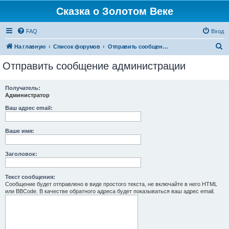
Сказка о Золотом Веке
FAQ
Вход
П
На главную
Список форумов
Отправить сообщение администрации
о
Отправить сообщение администрации
и
с
Получатель:
Администратор
к
Ваш адрес email:
Ваше имя:
Заголовок:
Текст сообщения:
Сообщение будет отправлено в виде простого текста, не включайте в него HTML
или BBCode. В качестве обратного адреса будет показываться ваш адрес email.