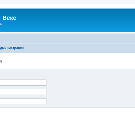
 Веке
а.
администрации
и