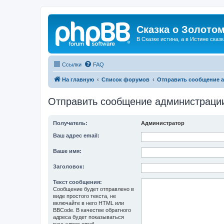
Сказка о Золотом
В Сказке истина, а в Истине сказк
Ссылки
FAQ
На главную
Список форумов
Отправить сообщение 
Отправить сообщение администраци
Получатель:
Администратор
Ваш адрес email:
Ваше имя:
Заголовок:
Текст сообщения:
Сообщение будет отправлено в
виде простого текста, не
включайте в него HTML или
BBCode. В качестве обратного
адреса будет показываться
ваш адрес email.