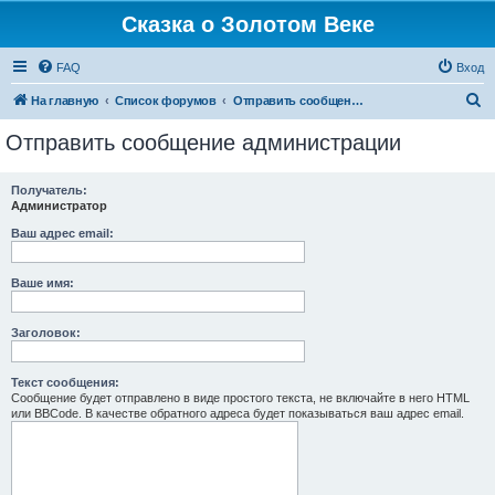
Сказка о Золотом Веке
FAQ
Вход
П
На главную
Список форумов
Отправить сообщение администрации
о
Отправить сообщение администрации
и
с
Получатель:
Администратор
к
Ваш адрес email:
Ваше имя:
Заголовок:
Текст сообщения:
Сообщение будет отправлено в виде простого текста, не включайте в него HTML
или BBCode. В качестве обратного адреса будет показываться ваш адрес email.