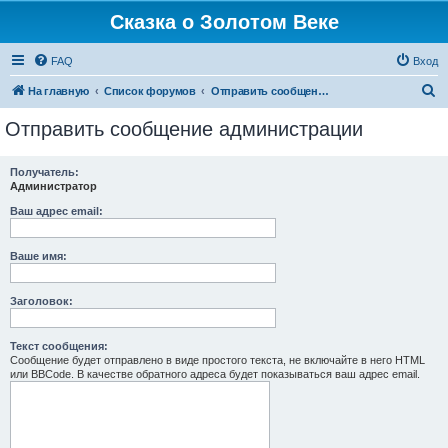
Сказка о Золотом Веке
FAQ
Вход
П
На главную
Список форумов
Отправить сообщение администрации
о
Отправить сообщение администрации
и
с
Получатель:
Администратор
к
Ваш адрес email:
Ваше имя:
Заголовок:
Текст сообщения:
Сообщение будет отправлено в виде простого текста, не включайте в него HTML
или BBCode. В качестве обратного адреса будет показываться ваш адрес email.