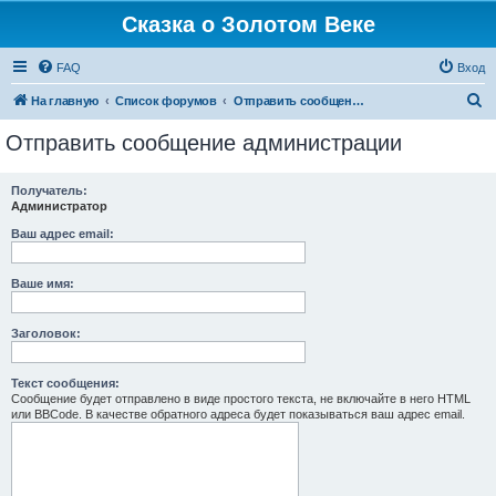
Сказка о Золотом Веке
FAQ
Вход
П
На главную
Список форумов
Отправить сообщение администрации
о
Отправить сообщение администрации
и
с
Получатель:
Администратор
к
Ваш адрес email:
Ваше имя:
Заголовок:
Текст сообщения:
Сообщение будет отправлено в виде простого текста, не включайте в него HTML
или BBCode. В качестве обратного адреса будет показываться ваш адрес email.