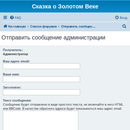
Сказка о Золотом Веке
FAQ
Вход
П
На главную
Список форумов
Отправить сообщение администрации
о
Отправить сообщение администрации
и
с
Получатель:
Администратор
к
Ваш адрес email:
Ваше имя:
Заголовок:
Текст сообщения:
Сообщение будет отправлено в виде простого текста, не включайте в него HTML
или BBCode. В качестве обратного адреса будет показываться ваш адрес email.