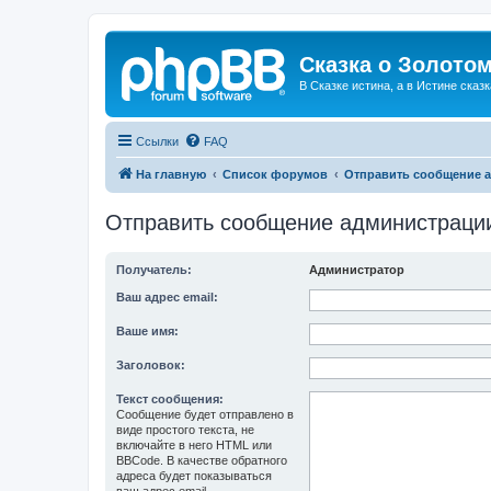
Сказка о Золотом
В Сказке истина, а в Истине сказк
Ссылки
FAQ
На главную
Список форумов
Отправить сообщение 
Отправить сообщение администраци
Получатель:
Администратор
Ваш адрес email:
Ваше имя:
Заголовок:
Текст сообщения:
Сообщение будет отправлено в
виде простого текста, не
включайте в него HTML или
BBCode. В качестве обратного
адреса будет показываться
ваш адрес email.