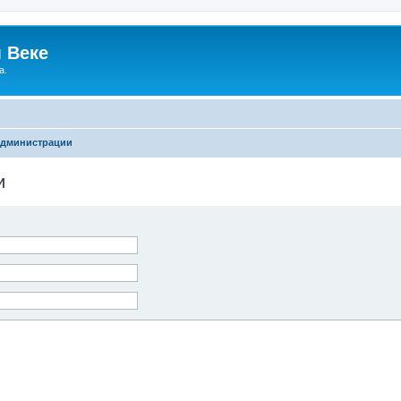
 Веке
а.
администрации
и