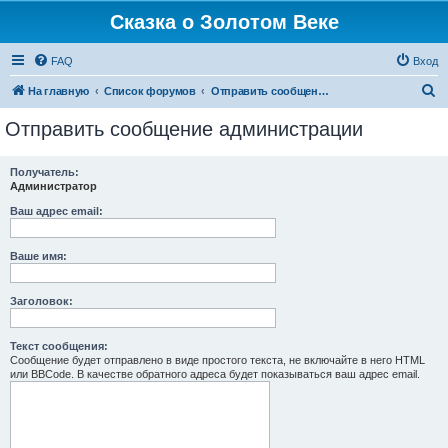
Сказка о Золотом Веке
FAQ
Вход
П
На главную
Список форумов
Отправить сообщение администрации
о
Отправить сообщение администрации
и
с
Получатель:
Администратор
к
Ваш адрес email:
Ваше имя:
Заголовок:
Текст сообщения:
Сообщение будет отправлено в виде простого текста, не включайте в него HTML
или BBCode. В качестве обратного адреса будет показываться ваш адрес email.