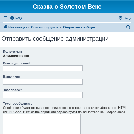
Сказка о Золотом Веке
FAQ
Вход
П
На главную
Список форумов
Отправить сообщение администрации
о
Отправить сообщение администрации
и
с
Получатель:
Администратор
к
Ваш адрес email:
Ваше имя:
Заголовок:
Текст сообщения:
Сообщение будет отправлено в виде простого текста, не включайте в него HTML
или BBCode. В качестве обратного адреса будет показываться ваш адрес email.