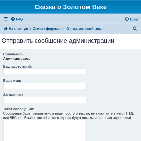
Сказка о Золотом Веке
FAQ
Вход
П
На главную
Список форумов
Отправить сообщение администрации
о
Отправить сообщение администрации
и
с
Получатель:
Администратор
к
Ваш адрес email:
Ваше имя:
Заголовок:
Текст сообщения:
Сообщение будет отправлено в виде простого текста, не включайте в него HTML
или BBCode. В качестве обратного адреса будет показываться ваш адрес email.