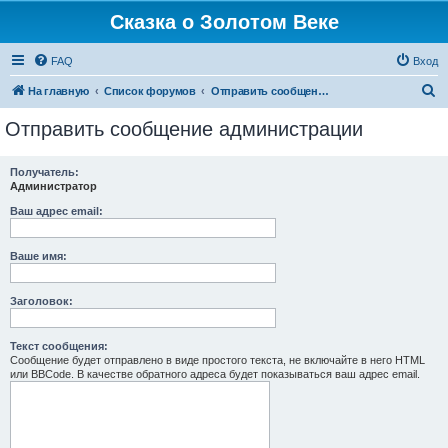
Сказка о Золотом Веке
FAQ
Вход
П
На главную
Список форумов
Отправить сообщение администрации
о
Отправить сообщение администрации
и
с
Получатель:
Администратор
к
Ваш адрес email:
Ваше имя:
Заголовок:
Текст сообщения:
Сообщение будет отправлено в виде простого текста, не включайте в него HTML
или BBCode. В качестве обратного адреса будет показываться ваш адрес email.