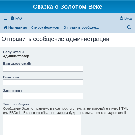
Сказка о Золотом Веке
FAQ
Вход
П
На главную
Список форумов
Отправить сообщение администрации
о
Отправить сообщение администрации
и
с
Получатель:
Администратор
к
Ваш адрес email:
Ваше имя:
Заголовок:
Текст сообщения:
Сообщение будет отправлено в виде простого текста, не включайте в него HTML
или BBCode. В качестве обратного адреса будет показываться ваш адрес email.