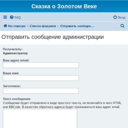
Сказка о Золотом Веке
FAQ
Вход
П
На главную
Список форумов
Отправить сообщение администрации
о
Отправить сообщение администрации
и
с
Получатель:
Администратор
к
Ваш адрес email:
Ваше имя:
Заголовок:
Текст сообщения:
Сообщение будет отправлено в виде простого текста, не включайте в него HTML
или BBCode. В качестве обратного адреса будет показываться ваш адрес email.