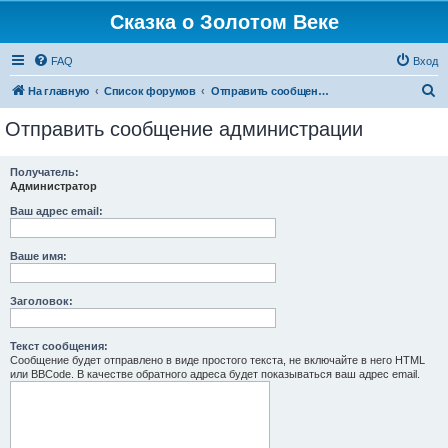
Сказка о Золотом Веке
FAQ
Вход
П
На главную
Список форумов
Отправить сообщение администрации
о
Отправить сообщение администрации
и
с
Получатель:
Администратор
к
Ваш адрес email:
Ваше имя:
Заголовок:
Текст сообщения:
Сообщение будет отправлено в виде простого текста, не включайте в него HTML
или BBCode. В качестве обратного адреса будет показываться ваш адрес email.