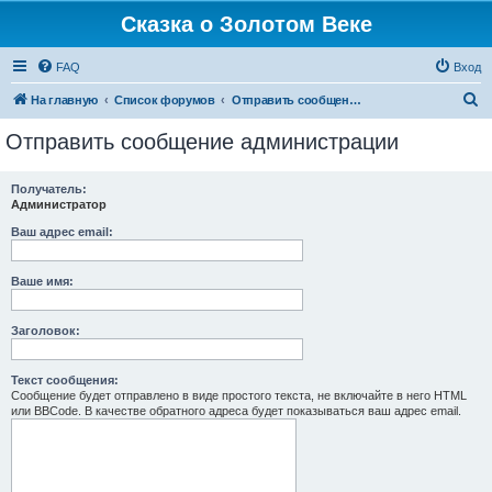
Сказка о Золотом Веке
FAQ
Вход
П
На главную
Список форумов
Отправить сообщение администрации
о
Отправить сообщение администрации
и
с
Получатель:
Администратор
к
Ваш адрес email:
Ваше имя:
Заголовок:
Текст сообщения:
Сообщение будет отправлено в виде простого текста, не включайте в него HTML
или BBCode. В качестве обратного адреса будет показываться ваш адрес email.