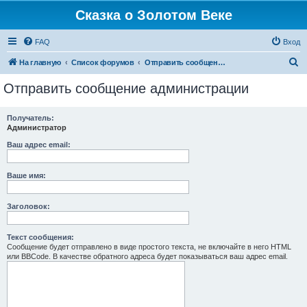
Сказка о Золотом Веке
FAQ
Вход
П
На главную
Список форумов
Отправить сообщение администрации
о
Отправить сообщение администрации
и
с
Получатель:
Администратор
к
Ваш адрес email:
Ваше имя:
Заголовок:
Текст сообщения:
Сообщение будет отправлено в виде простого текста, не включайте в него HTML
или BBCode. В качестве обратного адреса будет показываться ваш адрес email.