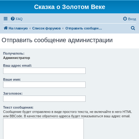
Сказка о Золотом Веке
FAQ
Вход
П
На главную
Список форумов
Отправить сообщение администрации
о
Отправить сообщение администрации
и
с
Получатель:
Администратор
к
Ваш адрес email:
Ваше имя:
Заголовок:
Текст сообщения:
Сообщение будет отправлено в виде простого текста, не включайте в него HTML
или BBCode. В качестве обратного адреса будет показываться ваш адрес email.