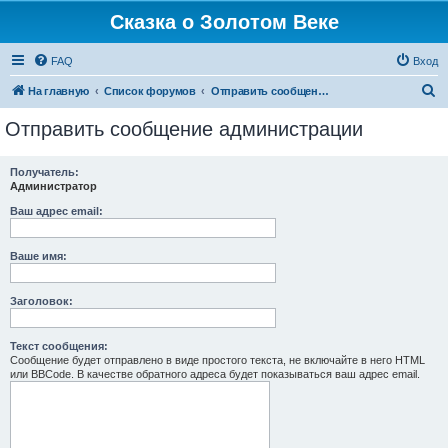
Сказка о Золотом Веке
FAQ
Вход
П
На главную
Список форумов
Отправить сообщение администрации
о
Отправить сообщение администрации
и
с
Получатель:
Администратор
к
Ваш адрес email:
Ваше имя:
Заголовок:
Текст сообщения:
Сообщение будет отправлено в виде простого текста, не включайте в него HTML
или BBCode. В качестве обратного адреса будет показываться ваш адрес email.