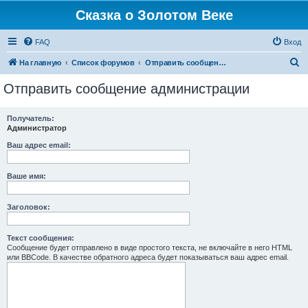
Сказка о Золотом Веке
FAQ
Вход
П
На главную
Список форумов
Отправить сообщение администрации
о
Отправить сообщение администрации
и
с
Получатель:
Администратор
к
Ваш адрес email:
Ваше имя:
Заголовок:
Текст сообщения:
Сообщение будет отправлено в виде простого текста, не включайте в него HTML
или BBCode. В качестве обратного адреса будет показываться ваш адрес email.