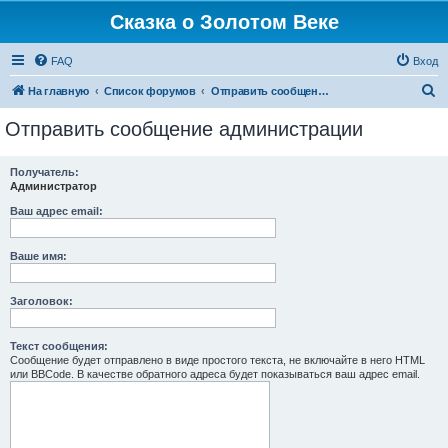
Сказка о Золотом Веке
FAQ
Вход
П
На главную
Список форумов
Отправить сообщение администрации
о
Отправить сообщение администрации
и
с
Получатель:
Администратор
к
Ваш адрес email:
Ваше имя:
Заголовок:
Текст сообщения:
Сообщение будет отправлено в виде простого текста, не включайте в него HTML
или BBCode. В качестве обратного адреса будет показываться ваш адрес email.