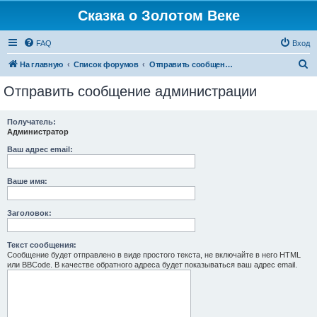
Сказка о Золотом Веке
FAQ
Вход
П
На главную
Список форумов
Отправить сообщение администрации
о
Отправить сообщение администрации
и
с
Получатель:
Администратор
к
Ваш адрес email:
Ваше имя:
Заголовок:
Текст сообщения:
Сообщение будет отправлено в виде простого текста, не включайте в него HTML
или BBCode. В качестве обратного адреса будет показываться ваш адрес email.