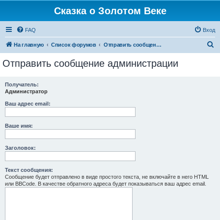
Сказка о Золотом Веке
FAQ
Вход
П
На главную
Список форумов
Отправить сообщение администрации
о
Отправить сообщение администрации
и
с
Получатель:
Администратор
к
Ваш адрес email:
Ваше имя:
Заголовок:
Текст сообщения:
Сообщение будет отправлено в виде простого текста, не включайте в него HTML
или BBCode. В качестве обратного адреса будет показываться ваш адрес email.